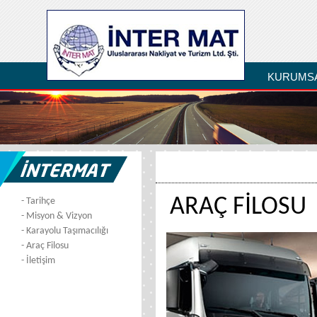
KURUMS
ARAÇ FİLOSU
- Tarihçe
- Misyon & Vizyon
- Karayolu Taşımacılığı
- Araç Filosu
- İletişim